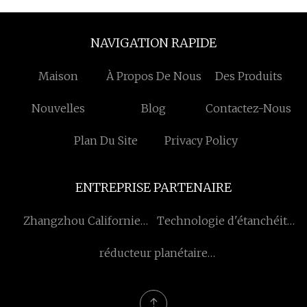
NAVIGATION RAPIDE
Maison
À Propos De Nous
Des Produits
Nouvelles
Blog
Contactez-Nous
Plan Du Site
Privacy Policy
ENTREPRISE PARTENAIRE
Zhangzhou Californie
Technologie d'étanchéité
Importation et Exportation
Cie., Ltd de Linyi Xuyang.
réducteur planétaire
Co., Ltd
Bonfiglioli à vendre